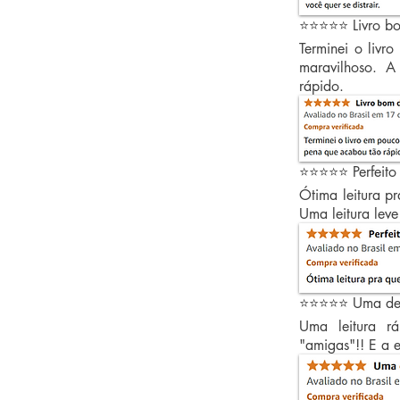
⭐⭐⭐⭐⭐ Livro b
Terminei o livr
maravilhoso. 
rápido.
⭐⭐⭐⭐⭐ Perfeito
Ótima leitura p
Uma leitura leve
⭐⭐⭐⭐⭐ Uma del
Uma leitura rá
"amigas"!! E a e