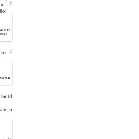
mei. É
ito!
ice. É
ler td
 com a