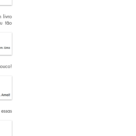
 livro
u tão
pouco!
essas