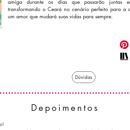
amiga durante os dias que passarão juntas em
transformando o Ceará no cenário perfeito para a 
um amor que mudará suas vidas para sempre.
Classificação: +18
Páginas: 41
Capítulos: 11
Formato do eBook: ePub
Dúvidas
Depoimentos
o!