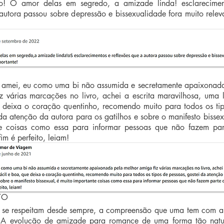
o! O amor delas em segredo, a amizade linda! esclarecimen
autora passou sobre depressão e bissexualidade fora muito relev
 amei, eu como uma bi não assumida e secretamente apaixonad
z várias marcações no livro, achei a escrita maravilhosa, uma l
e deixa o coração quentinho, recomendo muito para todos os ti
da atenção da autora para os gatilhos e sobre o manifesto bissex
te coisas como essa para informar pessoas que não fazem pa
m é perfeito, leiam!
TO
 se respeitam desde sempre, a compreensão que uma tem com a
. A evolução de amizade para romance de uma forma tão natu