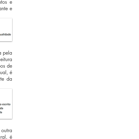
tos e
ante e
a pela
eitura
pos de
ual, é
rte da
 outra
ral, é