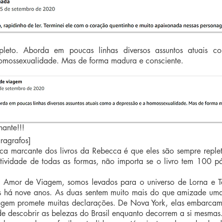
leto. Aborda em poucas linhas diversos assuntos atuais c
omossexualidade. Mas de forma madura e consciente.
ante!!!
ragrafos]
ica marcante dos livros da Rebecca é que eles são sempre reple
atividade de todas as formas, não importa se o livro tem 100 p
Amor de Viagem, somos levados para o universo de Lorna e T
s há nove anos. As duas sentem muito mais do que amizade um
iagem promete muitas declarações. De Nova York, elas embarca
de descobrir as belezas do Brasil enquanto decorrem a si mesmas