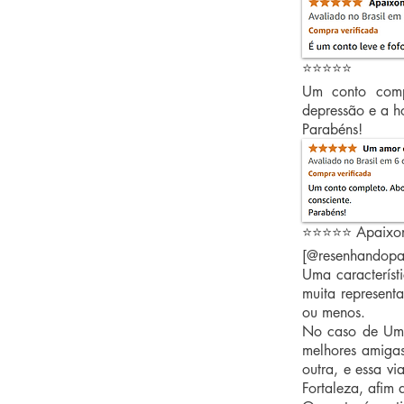
⭐⭐⭐⭐⭐
Um conto comp
depressão e a h
Parabéns!
⭐⭐⭐⭐⭐ Apaixon
[@resenhandopa
Uma característ
muita represent
ou menos.
No caso de Um 
melhores amiga
outra, e essa v
Fortaleza, afim 