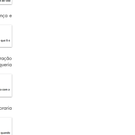
ança e
oração
queria
oraria