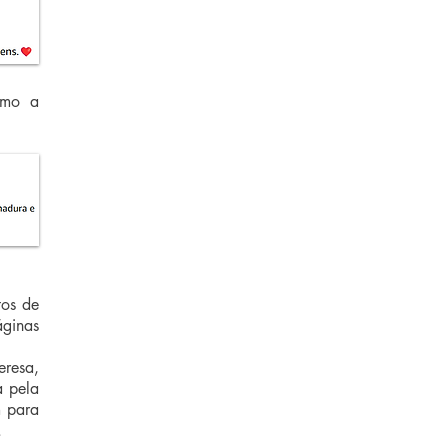
omo a
tos de
áginas
eresa,
a pela
m para
.