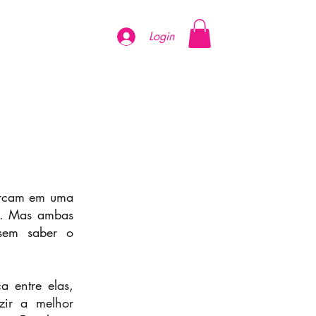
Login
barcam em uma
ão. Mas ambas
 sem saber o
a entre elas,
zir a melhor