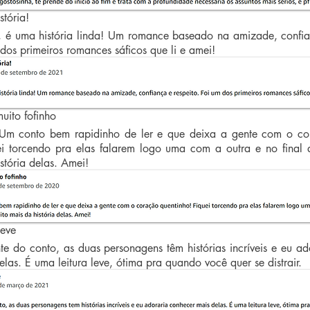
tória!
, é uma história linda! Um romance baseado na amizade, confi
 dos primeiros romances sáficos que li e amei!
ito fofinho
 Um conto bem rapidinho de ler e que deixa a gente com o c
ei torcendo pra elas falarem logo uma com a outra e no final 
stória delas. Amei!
leve
te do conto, as duas personagens têm histórias incríveis e eu ad
las. É uma leitura leve, ótima pra quando você quer se distrair.