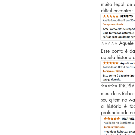
muito legal de 
difícil encontra
⭐⭐⭐⭐⭐ Aquele 
Esse conto é da
aquela história
⭐⭐⭐⭐⭐ INCRÍV
meu deus Rebecc
seu q tem no wa
a história é t
profundidade nec