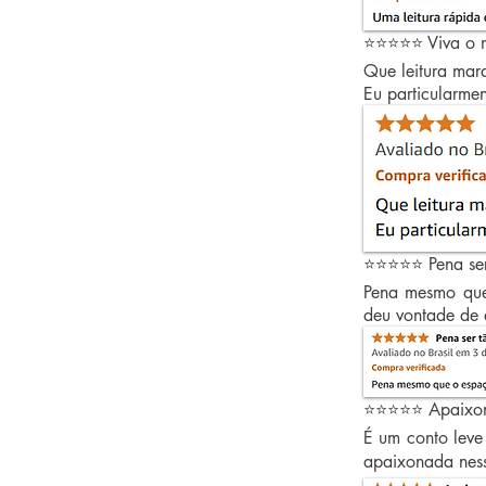
⭐⭐⭐⭐⭐ Viva o mê
Que leitura mara
Eu particularmen
⭐⭐⭐⭐⭐ Pena ser
Pena mesmo que 
deu vontade de 
⭐⭐⭐⭐⭐ Apaixo
É um conto leve 
apaixonada nes